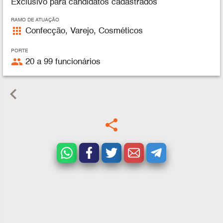
Exclusivo para candidatos cadastrados
RAMO DE ATUAÇÃO
apps
Confecção, Varejo, Cosméticos
PORTE
people
20 a 99 funcionários
keyboard_arrow_left
share