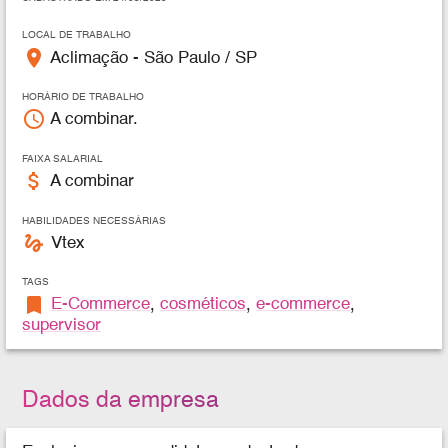
LOCAL DE TRABALHO
place
Aclimação - São Paulo / SP
HORÁRIO DE TRABALHO
access_time
A combinar.
FAIXA SALARIAL
attach_money
A combinar
HABILIDADES NECESSÁRIAS
gesture
Vtex
TAGS
bookmark
E-Commerce
,
cosméticos
,
e-commerce
,
supervisor
Dados da empresa