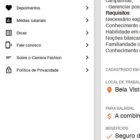
campanhas;
- Gerenciar pos
Depoimentos
Requisitos
:
Necessário exp
Médias salariais
Conhecimento e
Habilidade em 
Dicas
Noções básicas
Familiaridade c
Fale conosco
Conhecimento e
Sobre o Carreira Fashion
CADASTRADO EM 0
Política de Privacidade
LOCAL DE TRABA
place
Bela Vis
FAIXA SALARIAL
attach_money
A combin
BENEFÍCIOS
check
Seguro de