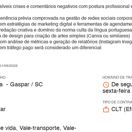
síveis crises e comentários negativos com postura profissional e
eriência prévia comprovada na gestão de redes sociais corpora
m estratégias de marketing digital e ferramentas de agendame
redação criativa e domínio da norma culta da língua portuguesa
 de design para criação de artes simples (Canva ou similares)
om análise de métricas e geração de relatórios (Instagram Insig
m tráfego pago será considerado um diferencial.
1/06/2026
LHO
HORÁRIO DE TR
access_time
ta - Gaspar / SC
De segu
sexta-feir
TIPO DE CONTR
work_outline
ar
CLT (Efe
 vida, Vale-transporte, Vale-