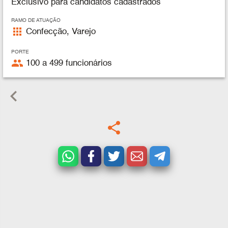
Exclusivo para candidatos cadastrados
RAMO DE ATUAÇÃO
apps
Confecção, Varejo
PORTE
people
100 a 499 funcionários
keyboard_arrow_left
share