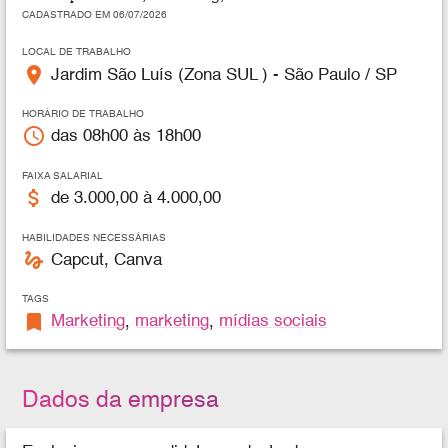
CADASTRADO EM 06/07/2026
LOCAL DE TRABALHO
place
Jardim São Luís (Zona SUL ) - São Paulo / SP
HORÁRIO DE TRABALHO
access_time
das 08h00 às 18h00
FAIXA SALARIAL
attach_money
de 3.000,00 à 4.000,00
HABILIDADES NECESSÁRIAS
gesture
Capcut, Canva
TAGS
bookmark
Marketing
,
marketing
,
mídias sociais
Dados da empresa