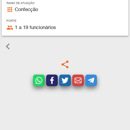
RAMO DE ATUAÇÃO
apps
Confecção
PORTE
people
1 a 19 funcionários
keyboard_arrow_left
share