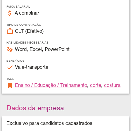
FAIXA SALARIAL
attach_money
A combinar
TIPO DE CONTRATAÇÃO
work_outline
CLT (Efetivo)
HABILIDADES NECESSÁRIAS
gesture
Word, Excel, PowerPoint
BENEFÍCIOS
check
Vale-transporte
TAGS
bookmark
Ensino / Educação / Treinamento
,
corte
,
costura
Dados da empresa
Exclusivo para candidatos cadastrados