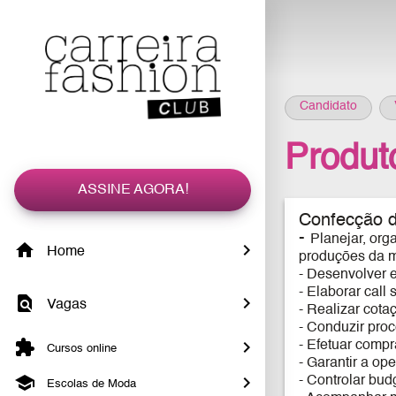
Candidato
Produt
ASSINE AGORA!
Confecção de
-
Planejar, org
Home
produções da m
- Desenvolver 
- Elaborar call
Vagas
- Realizar cota
- Conduzir proc
- Efetuar compr
Cursos online
- Garantir a op
- Controlar bud
Escolas de Moda