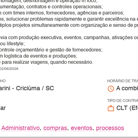
montagem, desmontagem e operação in loco;
umentação, contratos e controles operacionais;
ce com times internos, fornecedores, agências e parceiros;
cos, solucionar problemas rapidamente e garantir excelência na 
tiplos projetos simultaneamente com organização e senso de pr
évia com produção executiva, eventos, campanhas, ativações 
u lifestyle;
ontrole orçamentário e gestão de fornecedores;
m logística de eventos e produções;
 para realizar viagens, quando necessário.
2/06/2026
LHO
HORÁRIO DE TR
access_time
rini - Criciúma / SC
A combi
TIPO DE CONTR
work_outline
ar
CLT (Efe
,
Administrativo
,
compras
,
eventos
,
processos