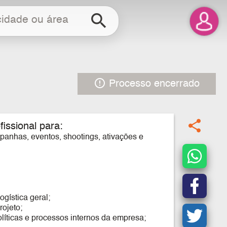
search
error_outline
Processo encerrado
share
fissional para:
mpanhas, eventos, shootings, ativações e
gística geral;
rojeto;
olíticas e processos internos da empresa;