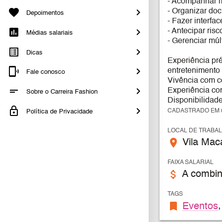
- Acompanhar 
- Organizar doc
Depoimentos
- Fazer interfa
- Antecipar ris
Médias salariais
- Gerenciar múl
Dicas
Experiência pr
entretenimento o
Fale conosco
Vivência com c
Experiência co
Sobre o Carreira Fashion
Disponibilidade
CADASTRADO EM 0
Política de Privacidade
LOCAL DE TRABA
place
Vila Maca
FAIXA SALARIAL
attach_money
A combin
TAGS
bookmark
Eventos