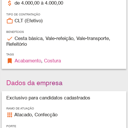
attach_money
de 4.000,00 à 4.000,00
TIPO DE CONTRATAÇÃO
work_outline
CLT (Efetivo)
BENEFÍCIOS
check
Cesta básica, Vale-refeição, Vale-transporte,
Refeitório
TAGS
bookmark
Acabamento
,
Costura
Dados da empresa
Exclusivo para candidatos cadastrados
RAMO DE ATUAÇÃO
apps
Atacado, Confecção
PORTE