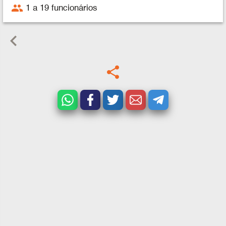
people
1 a 19 funcionários
keyboard_arrow_left
share