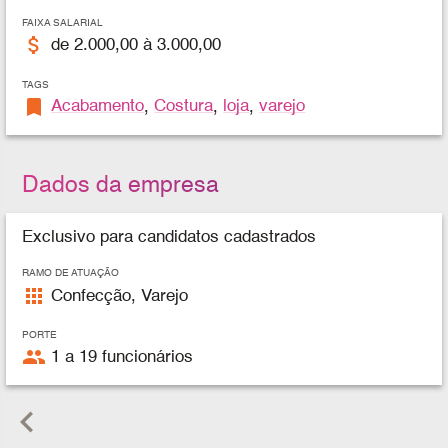
FAIXA SALARIAL
attach_money
de 2.000,00 à 3.000,00
TAGS
bookmark
Acabamento
,
Costura
,
loja
,
varejo
Dados da empresa
Exclusivo para candidatos cadastrados
RAMO DE ATUAÇÃO
apps
Confecção, Varejo
PORTE
people
1 a 19 funcionários
keyboard_arrow_left