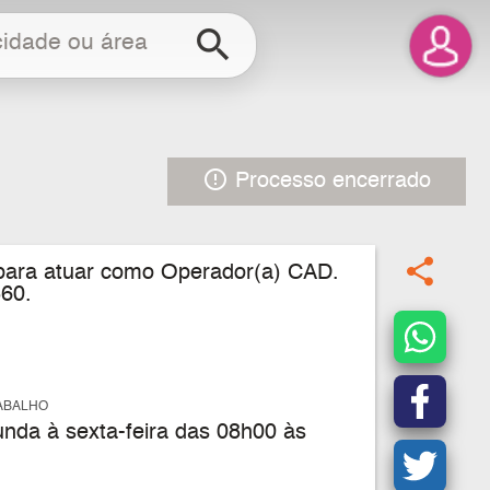
search
error_outline
Processo encerrado
share
 para atuar como Operador(a) CAD.
360.
ABALHO
nda à sexta-feira das 08h00 às