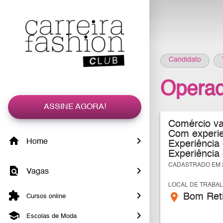
Candidato
Operad
ASSINE AGORA!
Comércio var
C
om experie
Home
Experiência 
Experiência 
CADASTRADO EM 2
Vagas
LOCAL DE TRABA
place
Bom Reti
Cursos online
Escolas de Moda