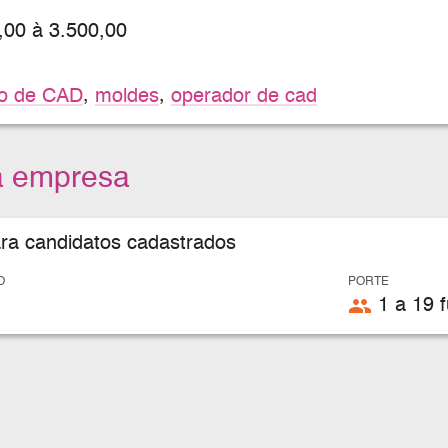
,00 à 3.500,00
o de CAD
,
moldes
,
operador de cad
a empresa
ara candidatos cadastrados
O
PORTE
people
1 a 19 f