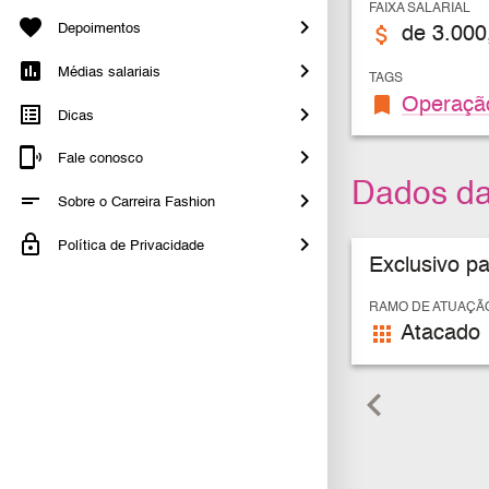
FAIXA SALARIAL
Depoimentos
attach_money
de 3.000
Médias salariais
TAGS
bookmark
Operaçã
Dicas
Fale conosco
Dados d
Sobre o Carreira Fashion
Política de Privacidade
Exclusivo p
RAMO DE ATUAÇÃ
apps
Atacado
keyboard_arrow_left