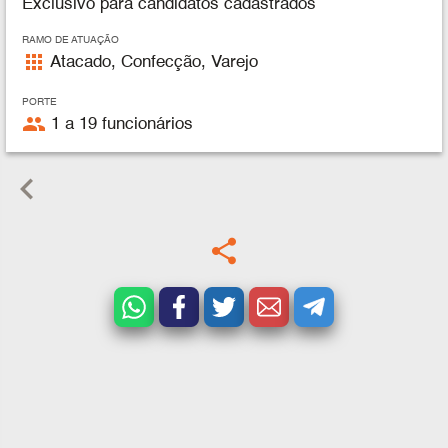
Exclusivo para candidatos cadastrados
RAMO DE ATUAÇÃO
apps
Atacado, Confecção, Varejo
PORTE
people
1 a 19 funcionários
keyboard_arrow_left
share