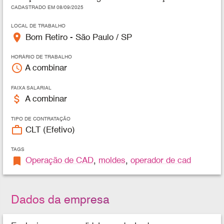
CADASTRADO EM 08/09/2025
LOCAL DE TRABALHO
place
Bom Retiro - São Paulo / SP
HORÁRIO DE TRABALHO
access_time
A combinar
FAIXA SALARIAL
attach_money
A combinar
TIPO DE CONTRATAÇÃO
work_outline
CLT (Efetivo)
TAGS
bookmark
Operação de CAD
,
moldes
,
operador de cad
Dados da empresa