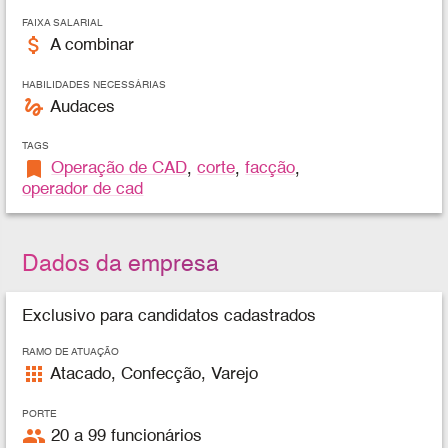
FAIXA SALARIAL
attach_money
A combinar
HABILIDADES NECESSÁRIAS
gesture
Audaces
TAGS
bookmark
Operação de CAD
,
corte
,
facção
,
operador de cad
Dados da empresa
Exclusivo para candidatos cadastrados
RAMO DE ATUAÇÃO
apps
Atacado, Confecção, Varejo
PORTE
people
20 a 99 funcionários