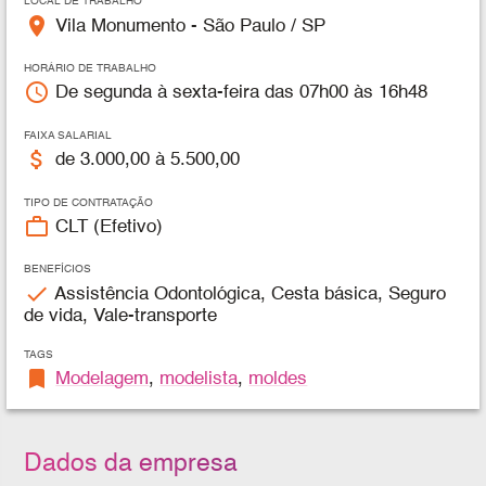
LOCAL DE TRABALHO
place
Vila Monumento - São Paulo / SP
HORÁRIO DE TRABALHO
access_time
De segunda à sexta-feira das 07h00 às 16h48
FAIXA SALARIAL
attach_money
de 3.000,00 à 5.500,00
TIPO DE CONTRATAÇÃO
work_outline
CLT (Efetivo)
BENEFÍCIOS
check
Assistência Odontológica, Cesta básica, Seguro
de vida, Vale-transporte
TAGS
bookmark
Modelagem
,
modelista
,
moldes
Dados da empresa