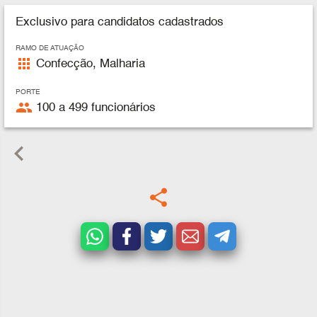
Exclusivo para candidatos cadastrados
RAMO DE ATUAÇÃO
apps
Confecção, Malharia
PORTE
people
100 a 499 funcionários
keyboard_arrow_left
share