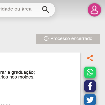
search
error_outline
Processo encerrado
share
orar a graduação;
rios nos moldes.