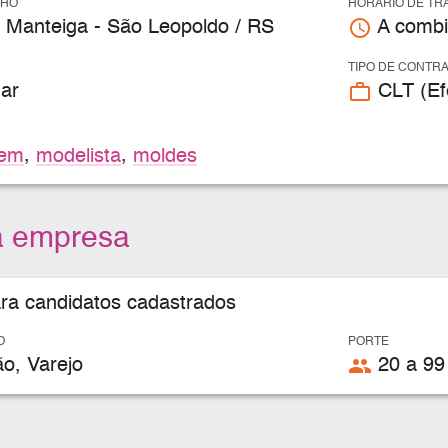
LHO
HORÁRIO DE TR
access_time
 Manteiga - São Leopoldo / RS
A combi
TIPO DE CONTR
work_outline
ar
CLT (Efe
gem
,
modelista
,
moldes
a empresa
ara candidatos cadastrados
O
PORTE
people
o, Varejo
20 a 99 