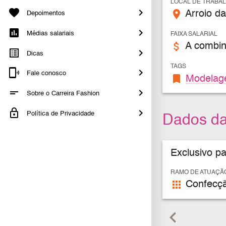
LOCAL DE TRABA
place
Arroio da
Depoimentos
Médias salariais
FAIXA SALARIAL
attach_money
A combin
Dicas
TAGS
Fale conosco
bookmark
Modela
Sobre o Carreira Fashion
Política de Privacidade
Dados d
Exclusivo p
RAMO DE ATUAÇÃ
apps
Confecçã
keyboard_arrow_left