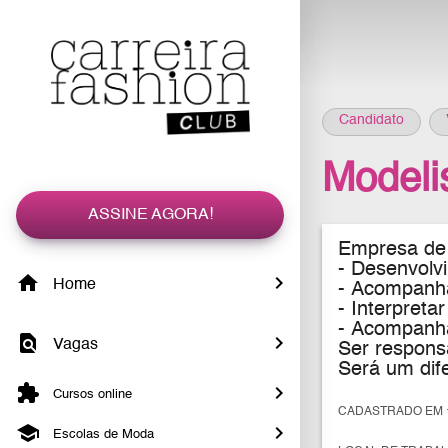
Candidato
Modeli
ASSINE AGORA!
Empresa de 
- Desenvolv
Home
- Acompanha
- Interpreta
- Acompanha
Vagas
Ser responsá
Será um dif
Cursos online
CADASTRADO EM 1
Escolas de Moda