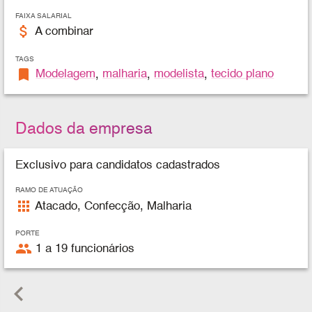
FAIXA SALARIAL
attach_money
A combinar
TAGS
bookmark
Modelagem
,
malharia
,
modelista
,
tecido plano
Dados da empresa
Exclusivo para candidatos cadastrados
RAMO DE ATUAÇÃO
apps
Atacado, Confecção, Malharia
PORTE
people
1 a 19 funcionários
keyboard_arrow_left