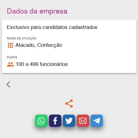
Dados da empresa
Exclusivo para candidatos cadastrados
RAMO DE ATUAÇÃO
apps
Atacado, Confecção
PORTE
people
100 a 499 funcionários
keyboard_arrow_left
share