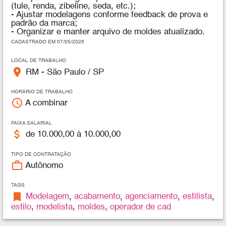
(tule, renda, zibeline, seda, etc.);
- Ajustar modelagens conforme feedback de prova e
padrão da marca;
- Organizar e manter arquivo de moldes atualizado.
CADASTRADO EM 07/05/2026
LOCAL DE TRABALHO
place
RM - São Paulo / SP
HORÁRIO DE TRABALHO
access_time
A combinar
FAIXA SALARIAL
attach_money
de 10.000,00 à 10.000,00
TIPO DE CONTRATAÇÃO
work_outline
Autônomo
TAGS
bookmark
Modelagem
,
acabamento
,
agenciamento
,
estilista
,
estilo
,
modelista
,
moldes
,
operador de cad