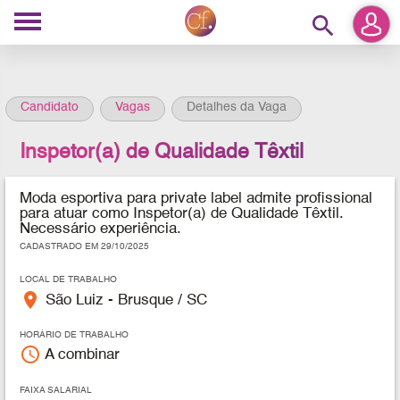
search
Candidato
Vagas
Detalhes da Vaga
Inspetor(a) de Qualidade Têxtil
Moda esportiva para private label admite profissional
para atuar como Inspetor(a) de Qualidade Têxtil.
Necessário experiência.
CADASTRADO EM 29/10/2025
LOCAL DE TRABALHO
place
São Luiz - Brusque / SC
HORÁRIO DE TRABALHO
access_time
A combinar
FAIXA SALARIAL