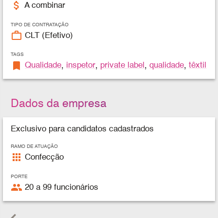
attach_money
A combinar
TIPO DE CONTRATAÇÃO
work_outline
CLT (Efetivo)
TAGS
bookmark
Qualidade
,
inspetor
,
private label
,
qualidade
,
têxtil
Dados da empresa
Exclusivo para candidatos cadastrados
RAMO DE ATUAÇÃO
apps
Confecção
PORTE
people
20 a 99 funcionários