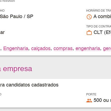
7/03/2025
LHO
HORÁRIO DE TR
access_time
 São Paulo / SP
A combi
TIPO DE CONTR
work_outline
ar
CLT (Efe
s
,
Engenharia
,
calçados
,
compras
,
engenharia
,
ger
a empresa
ara candidatos cadastrados
O
PORTE
people
500 ou 