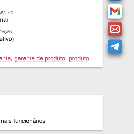
ABALHO
nar
ATAÇÃO
tivo)
ente
,
gerente de produto
,
produto
mais funcionários