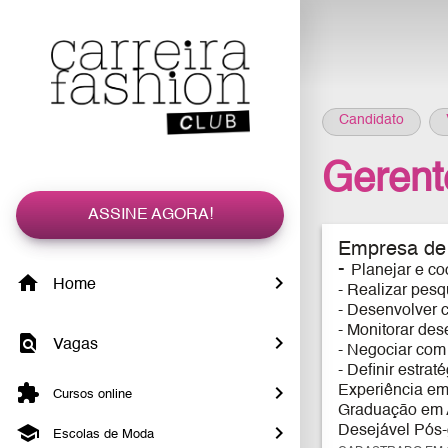
Candidato
Gerent
ASSINE AGORA!
Empresa de r
-
Planejar e co
Home
- Realizar pesq
- Desenvolver 
- Monitorar des
Vagas
- Negociar com
- Definir estr
Experiência em
Cursos online
Graduação em A
Desejável Pós-
Escolas de Moda