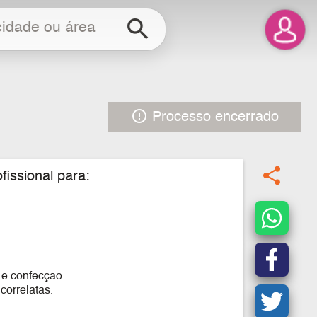
search
error_outline
Processo encerrado
share
issional para:
 e confecção.
orrelatas.