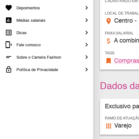
CADASTRADO EM 2
Depoimentos
LOCAL DE TRABA
place
Centro -
Médias salariais
Dicas
FAIXA SALARIAL
attach_money
A combin
Fale conosco
TAGS
Sobre o Carreira Fashion
bookmark
Compra
Política de Privacidade
Dados d
Exclusivo p
RAMO DE ATUAÇÃ
apps
Varejo