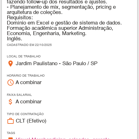
fazendo follow-up dos resultados e ajustes.
- Planejamento de mix, segmentação, pricing e
arquitetura de coleções.
Requisitos:
Domínio em Excel e gestão de sistema de dados.
Formação acadêmica superior Administração,
Economia, Engenharia, Marketing.
Inglês.
CADASTRADO EM 22/10/2025
LOCAL DE TRABALHO
place
Jardim Paulistano - São Paulo / SP
HORÁRIO DE TRABALHO
access_time
A combinar
FAIXA SALARIAL
attach_money
A combinar
TIPO DE CONTRATAÇÃO
work_outline
CLT (Efetivo)
TAGS