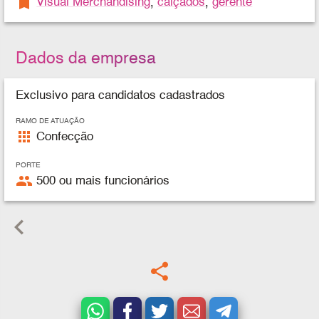
bookmark
Visual Merchandising
,
calçados
,
gerente
Dados da empresa
Exclusivo para candidatos cadastrados
RAMO DE ATUAÇÃO
apps
Confecção
PORTE
people
500 ou mais funcionários
keyboard_arrow_left
share