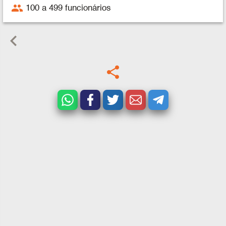
people
100 a 499 funcionários
keyboard_arrow_left
share