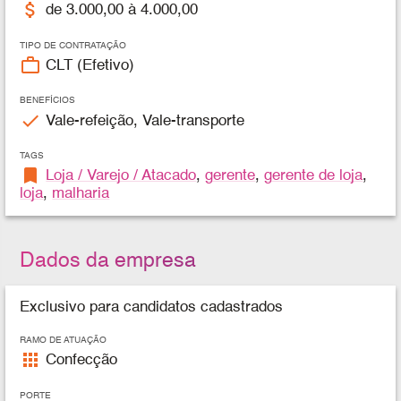
attach_money
de 3.000,00 à 4.000,00
TIPO DE CONTRATAÇÃO
work_outline
CLT (Efetivo)
BENEFÍCIOS
check
Vale-refeição, Vale-transporte
TAGS
bookmark
Loja / Varejo / Atacado
,
gerente
,
gerente de loja
,
loja
,
malharia
Dados da empresa
Exclusivo para candidatos cadastrados
RAMO DE ATUAÇÃO
apps
Confecção
PORTE