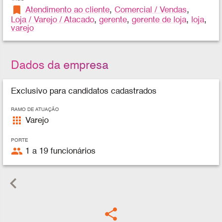
bookmark
Atendimento ao cliente
,
Comercial / Vendas
,
Loja / Varejo / Atacado
,
gerente
,
gerente de loja
,
loja
,
varejo
Dados da empresa
Exclusivo para candidatos cadastrados
RAMO DE ATUAÇÃO
apps
Varejo
PORTE
people
1 a 19 funcionários
keyboard_arrow_left
share