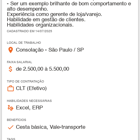
- Ser um exemplo brilhante de bom comportamento e
alto desempenho.
Experiência como gerente de loja/varejo.
Habilidade em gestão de clientes.
Habilidades organizacionais.
CADASTRADO EM 14/07/2025
LOCAL DE TRABALHO
place
Consolação - São Paulo / SP
FAIXA SALARIAL
attach_money
de 2.500,00 à 5.500,00
TIPO DE CONTRATAÇÃO
work_outline
CLT (Efetivo)
HABILIDADES NECESSÁRIAS
gesture
Excel, ERP
BENEFÍCIOS
check
Cesta básica, Vale-transporte
TAGS