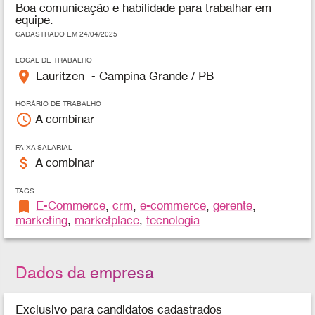
Boa comunicação e habilidade para trabalhar em
equipe.
CADASTRADO EM 24/04/2025
LOCAL DE TRABALHO
place
Lauritzen - Campina Grande / PB
HORÁRIO DE TRABALHO
access_time
A combinar
FAIXA SALARIAL
attach_money
A combinar
TAGS
bookmark
E-Commerce
,
crm
,
e-commerce
,
gerente
,
marketing
,
marketplace
,
tecnologia
Dados da empresa
Exclusivo para candidatos cadastrados