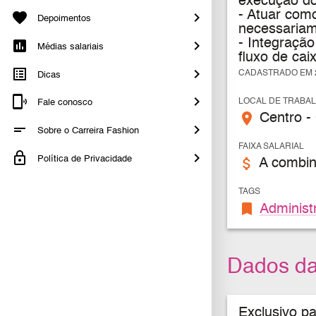
execução dos
- Atuar como
Depoimentos
necessariam
- Integraçã
Médias salariais
fluxo de cai
CADASTRADO EM 2
Dicas
LOCAL DE TRABA
Fale conosco
place
Centro - 
Sobre o Carreira Fashion
FAIXA SALARIAL
Política de Privacidade
attach_money
A combin
TAGS
bookmark
Administ
Dados d
Exclusivo p