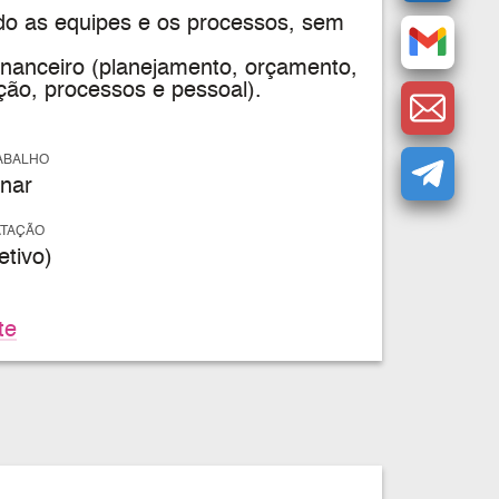
indo as equipes e os processos, sem
inanceiro (planejamento, orçamento,
ção, processos e pessoal).
ABALHO
nar
ATAÇÃO
tivo)
te