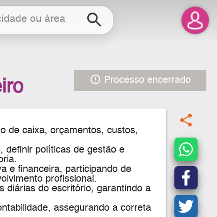
search
error_outline
Processo encerrado
iro
share
xo de caixa, orçamentos, custos,
 definir políticas de gestão e
oria.
a e financeira, participando de
lvimento profissional.
s diárias do escritório, garantindo a
ontabilidade, assegurando a correta