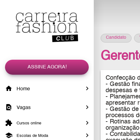
Candidato
Gerente
ASSINE AGORA!
Confecção d
- Gestão fin
Home
despesas e 
- Planejamen
apresentar r
Vagas
- Gestão de 
processos d
- Rotinas ad
Cursos online
organização 
- Contabilid
Escolas de Moda