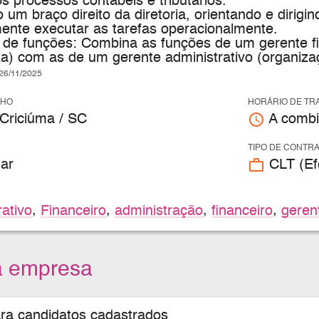
 processos contábeis e tributários.
 um braço direito da diretoria, orientando e dirig
ente executar as tarefas operacionalmente.
o de funções: Combina as funções de um gerente f
xa) com as de um gerente administrativo (organiza
6/11/2025
LHO
HORÁRIO DE TR
access_time
Criciúma / SC
A combi
TIPO DE CONTR
work_outline
ar
CLT (Efe
rativo
,
Financeiro
,
administração
,
financeiro
,
geren
a empresa
ara candidatos cadastrados