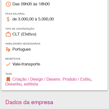
access_time
Das 09h00 às 18h00
FAIXA SALARIAL
attach_money
de 3.000,00 à 5.000,00
TIPO DE CONTRATAÇÃO
work_outline
CLT (Efetivo)
HABILIDADES NECESSÁRIAS
gesture
Portugues
BENEFÍCIOS
check
Vale-transporte
TAGS
bookmark
Criação / Design / Desenv. Produto / Estilo
,
Desenho
,
estilista
Dados da empresa