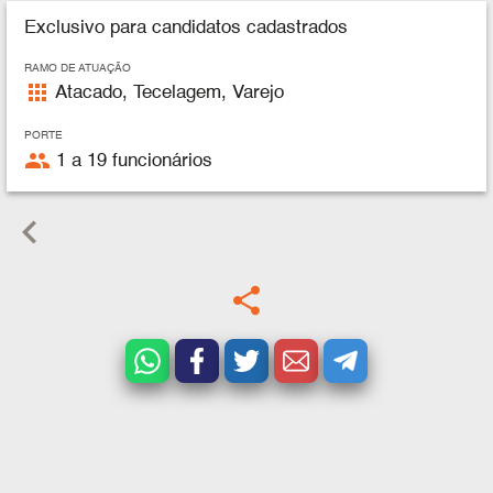
Exclusivo para candidatos cadastrados
RAMO DE ATUAÇÃO
apps
Atacado, Tecelagem, Varejo
PORTE
people
1 a 19 funcionários
keyboard_arrow_left
share