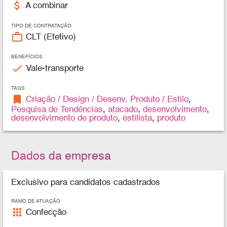
attach_money
A combinar
TIPO DE CONTRATAÇÃO
work_outline
CLT (Efetivo)
BENEFÍCIOS
check
Vale-transporte
TAGS
bookmark
Criação / Design / Desenv. Produto / Estilo
,
Pesquisa de Tendências
,
atacado
,
desenvolvimento
,
desenvolvimento de produto
,
estilista
,
produto
Dados da empresa
Exclusivo para candidatos cadastrados
RAMO DE ATUAÇÃO
apps
Confecção