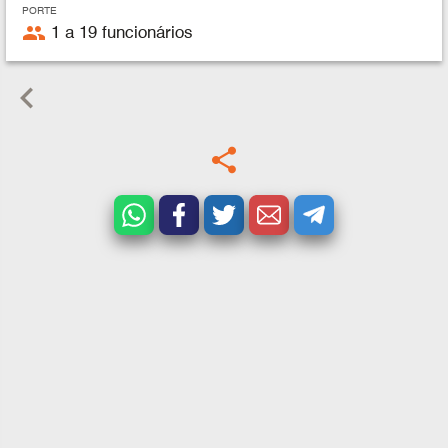
PORTE
people
1 a 19 funcionários
keyboard_arrow_left
share