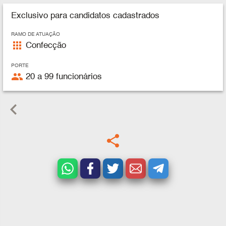
Exclusivo para candidatos cadastrados
RAMO DE ATUAÇÃO
apps
Confecção
PORTE
people
20 a 99 funcionários
keyboard_arrow_left
share