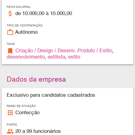
FAIXA SALARIAL
attach_money
de 10.000,00 à 10.000,00
TIPO DE CONTRATAÇÃO
work_outline
Autônomo
TAGS
bookmark
Criação / Design / Desenv. Produto / Estilo
,
desenvolvimento
,
estilista
,
estilo
Dados da empresa
Exclusivo para candidatos cadastrados
RAMO DE ATUAÇÃO
apps
Confecção
PORTE
people
20 a 99 funcionários