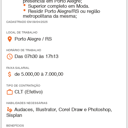
presencial em Porto Alegre;
Superior completo em Moda.
Residir Porto Alegre/RS ou região
metropolitana da mesma;
CADASTRADO EM 09/04/2025
LOCAL DE TRABALHO
place
Porto Alegre / RS
HORÁRIO DE TRABALHO
access_time
Das 07h30 às 17h13
FAIXA SALARIAL
attach_money
de 5.000,00 à 7.000,00
TIPO DE CONTRATAÇÃO
work_outline
CLT (Efetivo)
HABILIDADES NECESSÁRIAS
gesture
Audaces, Illustrator, Corel Draw e Photoshop,
Sisplan
BENEFÍCIOS