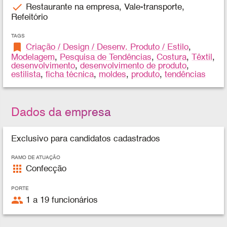
check
Restaurante na empresa, Vale-transporte,
Refeitório
TAGS
bookmark
Criação / Design / Desenv. Produto / Estilo
,
Modelagem
,
Pesquisa de Tendências
,
Costura
,
Têxtil
,
desenvolvimento
,
desenvolvimento de produto
,
estilista
,
ficha técnica
,
moldes
,
produto
,
tendências
Dados da empresa
Exclusivo para candidatos cadastrados
RAMO DE ATUAÇÃO
apps
Confecção
PORTE
people
1 a 19 funcionários