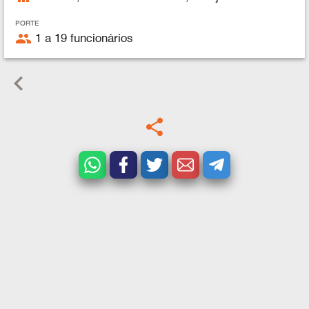
PORTE
people
1 a 19 funcionários
keyboard_arrow_left
share