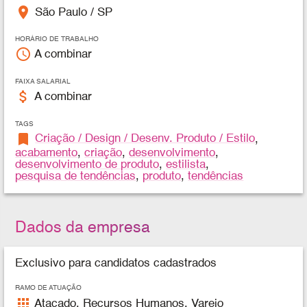
place
São Paulo / SP
HORÁRIO DE TRABALHO
access_time
A combinar
FAIXA SALARIAL
attach_money
A combinar
TAGS
bookmark
Criação / Design / Desenv. Produto / Estilo
,
acabamento
,
criação
,
desenvolvimento
,
desenvolvimento de produto
,
estilista
,
pesquisa de tendências
,
produto
,
tendências
Dados da empresa
Exclusivo para candidatos cadastrados
RAMO DE ATUAÇÃO
apps
Atacado, Recursos Humanos, Varejo