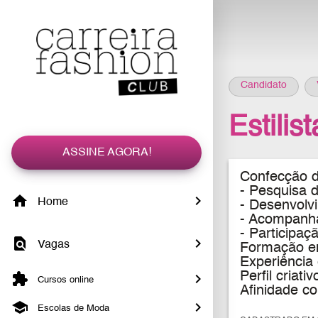
Candidato
Estilis
ASSINE AGORA!
Confecção d
-
Pesquisa d
Home
- Desenvolv
- Acompanha
-
Participaçã
Vagas
Formação em
Experiência
Perfil criati
Cursos online
Afinidade c
Escolas de Moda