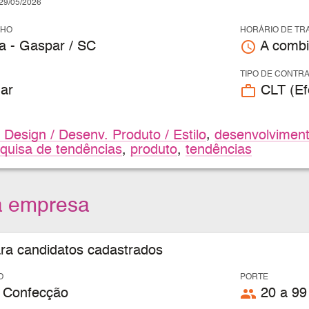
9/05/2026
LHO
HORÁRIO DE TR
access_time
a - Gaspar / SC
A combi
TIPO DE CONTR
work_outline
ar
CLT (Efe
 Design / Desenv. Produto / Estilo
,
desenvolvimen
quisa de tendências
,
produto
,
tendências
a empresa
ara candidatos cadastrados
O
PORTE
people
 Confecção
20 a 99 