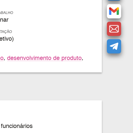
ABALHO
nar
ATAÇÃO
tivo)
to
,
desenvolvimento de produto
,
funcionários