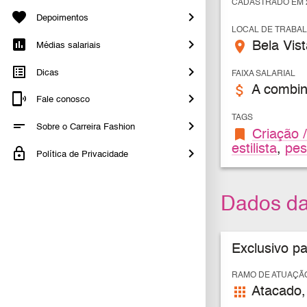
CADASTRADO EM 2
Depoimentos
LOCAL DE TRABA
place
Bela Vist
Médias salariais
Dicas
FAIXA SALARIAL
attach_money
A combin
Fale conosco
TAGS
Sobre o Carreira Fashion
bookmark
Criação /
estilista
,
pes
Política de Privacidade
Dados d
Exclusivo p
RAMO DE ATUAÇÃ
apps
Atacado,