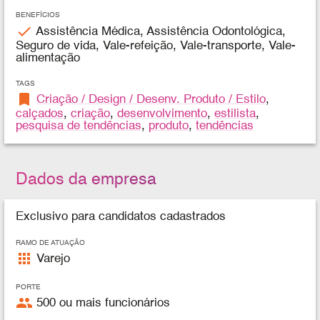
BENEFÍCIOS
check
Assistência Médica, Assistência Odontológica,
Seguro de vida, Vale-refeição, Vale-transporte, Vale-
alimentação
TAGS
bookmark
Criação / Design / Desenv. Produto / Estilo
,
calçados
,
criação
,
desenvolvimento
,
estilista
,
pesquisa de tendências
,
produto
,
tendências
Dados da empresa
Exclusivo para candidatos cadastrados
RAMO DE ATUAÇÃO
apps
Varejo
PORTE
people
500 ou mais funcionários