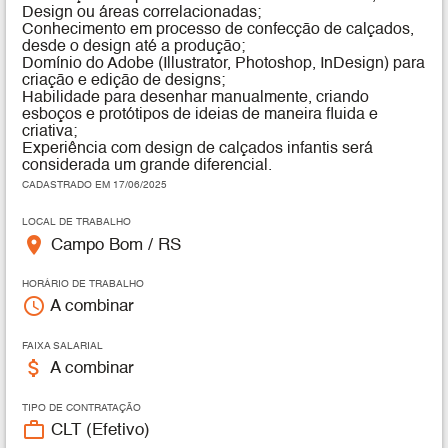
Design ou áreas correlacionadas;
Conhecimento em processo de confecção de calçados,
desde o design até a produção;
Domínio do Adobe (Illustrator, Photoshop, InDesign) para
criação e edição de designs;
Habilidade para desenhar manualmente, criando
esboços e protótipos de ideias de maneira fluida e
criativa;
Experiência com design de calçados infantis será
considerada um grande diferencial.
CADASTRADO EM 17/06/2025
LOCAL DE TRABALHO
place
Campo Bom / RS
HORÁRIO DE TRABALHO
access_time
A combinar
FAIXA SALARIAL
attach_money
A combinar
TIPO DE CONTRATAÇÃO
work_outline
CLT (Efetivo)