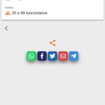
PORTE
people
20 a 99 funcionários
keyboard_arrow_left
share