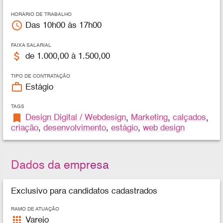
HORÁRIO DE TRABALHO
access_time
Das 10h00 às 17h00
FAIXA SALARIAL
attach_money
de 1.000,00 à 1.500,00
TIPO DE CONTRATAÇÃO
work_outline
Estágio
TAGS
bookmark
Design Digital / Webdesign
,
Marketing
,
calçados
,
criação
,
desenvolvimento
,
estágio
,
web design
Dados da empresa
Exclusivo para candidatos cadastrados
RAMO DE ATUAÇÃO
apps
Varejo