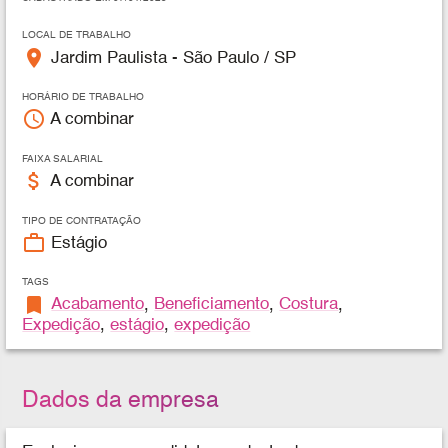
LOCAL DE TRABALHO
place
Jardim Paulista - São Paulo / SP
HORÁRIO DE TRABALHO
access_time
A combinar
FAIXA SALARIAL
attach_money
A combinar
TIPO DE CONTRATAÇÃO
work_outline
Estágio
TAGS
bookmark
Acabamento
,
Beneficiamento
,
Costura
,
Expedição
,
estágio
,
expedição
Dados da empresa