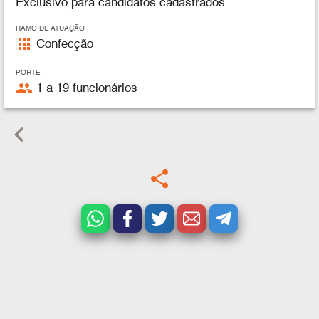
Exclusivo para candidatos cadastrados
RAMO DE ATUAÇÃO
apps
Confecção
PORTE
people
1 a 19 funcionários
keyboard_arrow_left
share