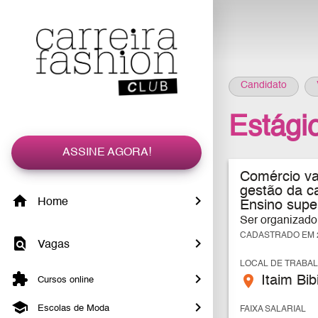
Candidato
Estági
ASSINE AGORA!
Comércio var
gestão da ca
Home
Ensino supe
Ser organizado,
CADASTRADO EM 2
Vagas
LOCAL DE TRABA
place
Itaim Bib
Cursos online
Escolas de Moda
FAIXA SALARIAL