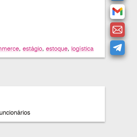
mmerce
,
estágio
,
estoque
,
logística
uncionários