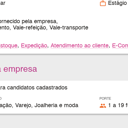
work_outline
ar
Estágio
ornecido pela empresa,
to, Vale-refeição, Vale-transporte
stoque
,
Expedição
,
Atendimento ao cliente
,
E-Co
a empresa
ara candidatos cadastrados
O
PORTE
people
ção, Varejo, Joalheria e moda
1 a 19 f