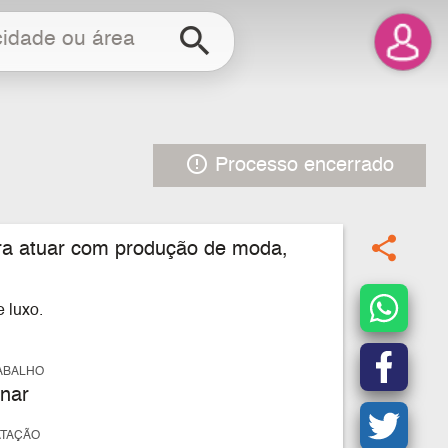
search
error_outline
Processo encerrado
share
ra atuar com p
rodução de moda,
 luxo.
ABALHO
nar
ATAÇÃO