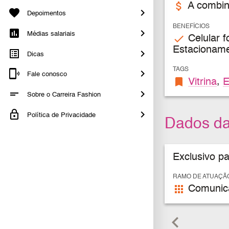
attach_money
A combin
Depoimentos
BENEFÍCIOS
Médias salariais
check
Celular f
Estacionamen
Dicas
TAGS
Fale conosco
bookmark
Vitrina
,
E
Sobre o Carreira Fashion
Política de Privacidade
Dados d
Exclusivo p
RAMO DE ATUAÇÃ
apps
Comunica
keyboard_arrow_left