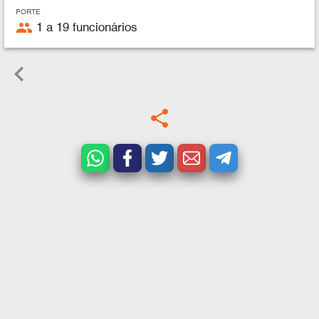
PORTE
people
1 a 19 funcionários
keyboard_arrow_left
share