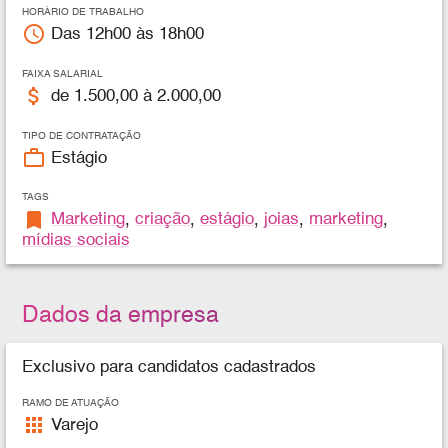
HORÁRIO DE TRABALHO
access_time
Das 12h00 às 18h00
FAIXA SALARIAL
attach_money
de 1.500,00 à 2.000,00
TIPO DE CONTRATAÇÃO
work_outline
Estágio
TAGS
bookmark
Marketing
,
criação
,
estágio
,
joias
,
marketing
,
mídias sociais
Dados da empresa
Exclusivo para candidatos cadastrados
RAMO DE ATUAÇÃO
apps
Varejo