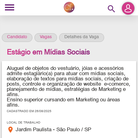
search
Candidato
Vagas
Detalhes da Vaga
Estágio em Mídias Sociais
Aluguel de objetos do vestuário, jóias e acessórios
admite estagiário(a) para atuar com m
ídias sociais,
elaboração de textos para mídias sociais, criação de
posts, controle e organização de website
e-comerce,
planejamento de mídias, estratégias de Marketing e
afins.
Ensino superior cursando em Marketing ou áreas
afins.
CADASTRADO EM 26/08/2025
LOCAL DE TRABALHO
place
Jardim Paulista - São Paulo / SP