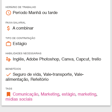
HORÁRIO DE TRABALHO
access_time
Período Manhã ou tarde
FAIXA SALARIAL
attach_money
A combinar
TIPO DE CONTRATAÇÃO
work_outline
Estágio
HABILIDADES NECESSÁRIAS
gesture
Inglês, Adobe Photoshop, Canva, Capcut, trello
BENEFÍCIOS
check
Seguro de vida, Vale-transporte, Vale-
alimentação, Refeitório
TAGS
bookmark
Comunicação
,
Marketing
,
estágio
,
marketing
,
mídias sociais