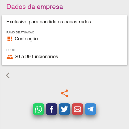
Dados da empresa
Exclusivo para candidatos cadastrados
RAMO DE ATUAÇÃO
apps
Confecção
PORTE
people
20 a 99 funcionários
keyboard_arrow_left
share