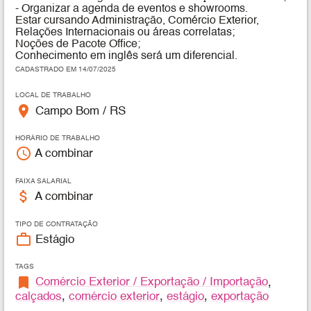
- Organizar a agenda de eventos e showrooms.
Estar cursando Administração, Comércio Exterior,
Relações Internacionais ou áreas correlatas;
Noções de Pacote Office;
Conhecimento em inglês será um diferencial.
CADASTRADO EM 14/07/2025
LOCAL DE TRABALHO
place
Campo Bom / RS
HORÁRIO DE TRABALHO
access_time
A combinar
FAIXA SALARIAL
attach_money
A combinar
TIPO DE CONTRATAÇÃO
work_outline
Estágio
TAGS
bookmark
Comércio Exterior / Exportação / Importação
,
calçados
,
comércio exterior
,
estágio
,
exportação