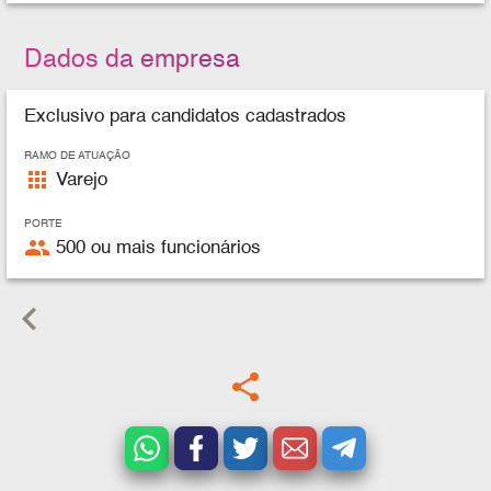
Dados da empresa
Exclusivo para candidatos cadastrados
RAMO DE ATUAÇÃO
apps
Varejo
PORTE
people
500 ou mais funcionários
keyboard_arrow_left
share