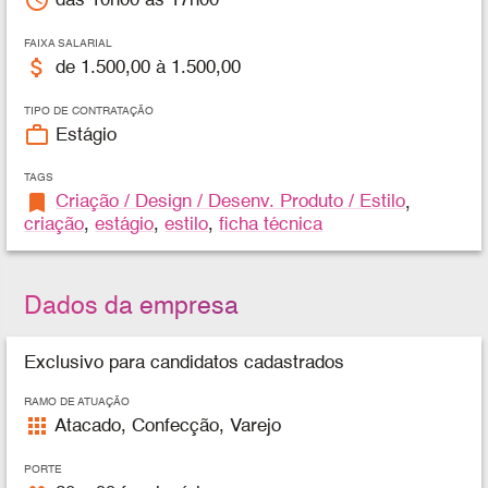
access_time
das 10h00 às 17h00
FAIXA SALARIAL
attach_money
de 1.500,00 à 1.500,00
TIPO DE CONTRATAÇÃO
work_outline
Estágio
TAGS
bookmark
Criação / Design / Desenv. Produto / Estilo
,
criação
,
estágio
,
estilo
,
ficha técnica
Dados da empresa
Exclusivo para candidatos cadastrados
RAMO DE ATUAÇÃO
apps
Atacado, Confecção, Varejo
PORTE