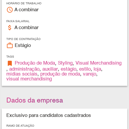
HORÁRIO DE TRABALHO
access_time
A combinar
FAIXA SALARIAL
attach_money
A combinar
TIPO DE CONTRATAÇÃO
work_outline
Estágio
TAGS
bookmark
Produção de Moda
,
Styling
,
Visual Merchandising
,
administração
,
auxiliar
,
estágio
,
estilo
,
loja
,
mídias sociais
,
produção de moda
,
varejo
,
visual merchandising
Dados da empresa
Exclusivo para candidatos cadastrados
RAMO DE ATUAÇÃO