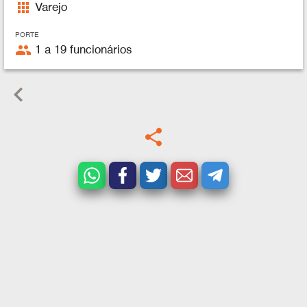
apps
Varejo
PORTE
people
1 a 19 funcionários
keyboard_arrow_left
share