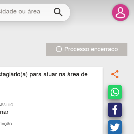
search
error_outline
Processo encerrado
share
tagiário(a) para atuar na área de
ABALHO
nar
ATAÇÃO