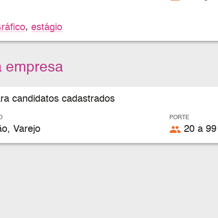
ráfico
,
estágio
a empresa
ara candidatos cadastrados
O
PORTE
people
o, Varejo
20 a 99 