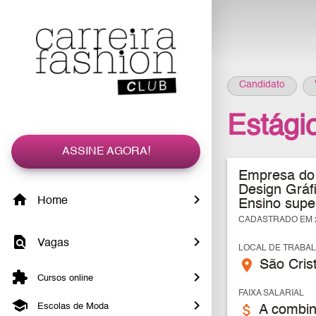
Candidato
Estági
ASSINE AGORA!
Empresa do 
Design Gráf
Home
Ensino supe
CADASTRADO EM 2
Vagas
LOCAL DE TRABA
place
São Crist
Cursos online
FAIXA SALARIAL
Escolas de Moda
attach_money
A combin