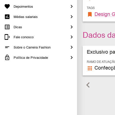
Depoimentos
TAGS
bookmark
Design G
Médias salariais
Dicas
Dados d
Fale conosco
Sobre o Carreira Fashion
Exclusivo p
Política de Privacidade
RAMO DE ATUAÇÃ
apps
Confecçã
keyboard_arrow_left