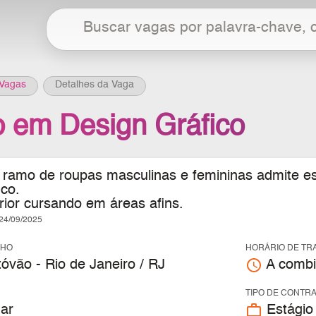
Vagas
Detalhes da Vaga
o em Design Gráfico
ramo de roupas masculinas e femininas
admite es
ico.
rior cursando em áreas afins.
4/09/2025
LHO
HORÁRIO DE TR
access_time
óvão - Rio de Janeiro / RJ
A combi
TIPO DE CONTR
work_outline
ar
Estágio