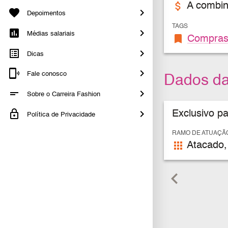
attach_money
A combin
Depoimentos
TAGS
Médias salariais
bookmark
Compra
Dicas
Fale conosco
Dados d
Sobre o Carreira Fashion
Exclusivo p
Política de Privacidade
RAMO DE ATUAÇÃ
apps
Atacado,
keyboard_arrow_left