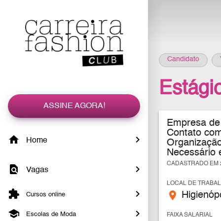
Candidato
Estági
ASSINE AGORA!
Empresa de 
Contato com
Home
Organização
Necessário 
CADASTRADO EM 2
Vagas
LOCAL DE TRABA
place
Higienópo
Cursos online
Escolas de Moda
FAIXA SALARIAL