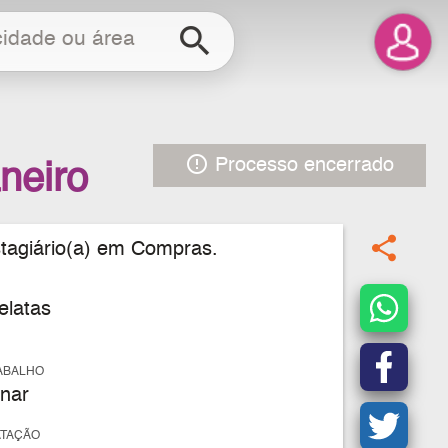
search
error_outline
Processo encerrado
neiro
share
stagiário(a) em Compras.
elatas
ABALHO
nar
ATAÇÃO