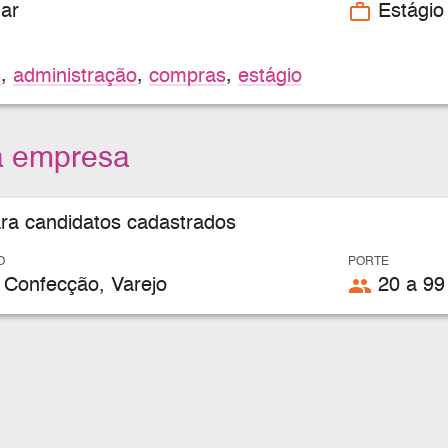
work_outline
ar
Estágio
s
,
administração
,
compras
,
estágio
a empresa
ara candidatos cadastrados
O
PORTE
people
 Confecção, Varejo
20 a 99 