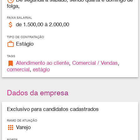
access_time
De segunda à sábado, sendo quarta e domingo de
folga,
FAIXA SALARIAL
attach_money
de 1.500,00 à 2.000,00
TIPO DE CONTRATAÇÃO
work_outline
Estágio
TAGS
bookmark
Atendimento ao cliente
,
Comercial / Vendas
,
comercial
,
estágio
Dados da empresa
Exclusivo para candidatos cadastrados
RAMO DE ATUAÇÃO
apps
Varejo
PORTE