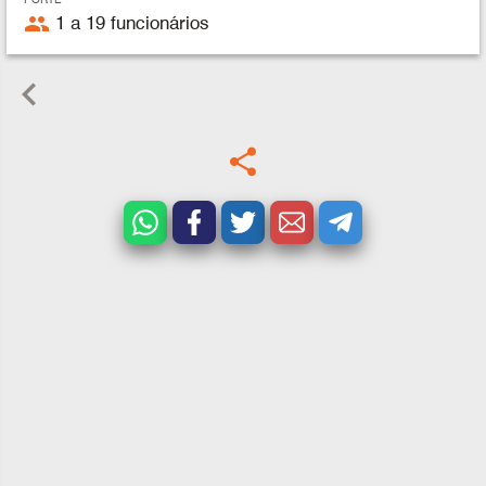
people
1 a 19 funcionários
keyboard_arrow_left
share