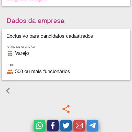
Dados da empresa
Exclusivo para candidatos cadastrados
RAMO DE ATUAÇÃO
apps
Varejo
PORTE
people
500 ou mais funcionários
keyboard_arrow_left
share