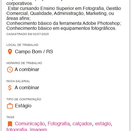
corporativos.
Estar cursando Ensino Superior em Fotografia, Gestão
Comercial, Qualidade, Administração, Marketing, ou
áreas afins;
Conhecimento básico da ferramenta Adobe Photoshop;
Conhecimento básico em equipamentos fotográficos.
CADASTRADO EM 02/07/2025
LOCAL DE TRABALHO
place
Campo Bom / RS
HORÁRIO DE TRABALHO
access_time
A combinar
FAIXA SALARIAL
attach_money
A combinar
TIPO DE CONTRATAÇÃO
work_outline
Estágio
TAGS
bookmark
Comunicação
,
Fotografia
,
calçados
,
estágio
,
fotografia
,
imagem