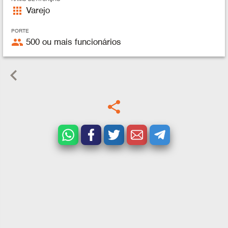
apps
Varejo
PORTE
people
500 ou mais funcionários
keyboard_arrow_left
share