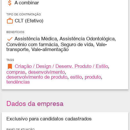
attach_money
A combinar
TIPO DE CONTRATAÇÃO
work_outline
CLT (Efetivo)
BENEFÍCIOS
check
Assistência Médica, Assistência Odontológica,
Convênio com farmácia, Seguro de vida, Vale-
transporte, Vale-alimentação
TAGS
bookmark
Criação / Design / Desenv. Produto / Estilo
,
compras
,
desenvolvimento
,
desenvolvimento de produto
,
estilo
,
produto
,
tendências
Dados da empresa
Exclusivo para candidatos cadastrados
RAMO DE ATUAÇÃO