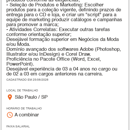
produtos conforme as exigências;
- Seleção de Produtos e Marketing: Escolher
produtos para a coleção vigente, definindo prazos de
entrega para o CD e loja, e criar um "script" para a
equipe de marketing produzir catálogos e campanhas
para promover a marca;
- Atividades Correlatas: Executar outras tarefas
conforme orientação superior;
Desejável formação superior em Negócios da Moda
e/ou Moda.
Domínio avançado dos softwares Adobe (Photoshop,
Illustrator e/ou InDesign) e Corel Draw.
Proficiência no Pacote Office (Word, Excel,
PowerPoint).
Desejável experiência de 03 a 04 anos no cargo ou
de 02 a 03 em cargos anteriores na carreira.
CADASTRADO EM 25/06/2026
LOCAL DE TRABALHO
place
São Paulo / SP
HORÁRIO DE TRABALHO
access_time
A combinar
FAIXA SALARIAL