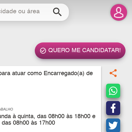
search
check_circle_outline
QUERO ME CANDIDATAR!
share
l para atuar como Encarregado(a) de
ABALHO
nda à quinta, das 08h00 às 18h00 e
a, das 08h00 às 17h00