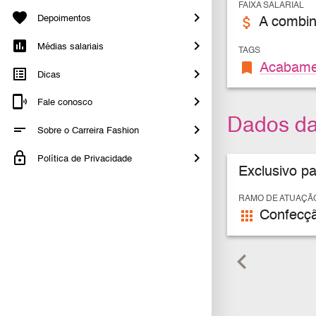
FAIXA SALARIAL
Depoimentos
attach_money
A combin
Médias salariais
TAGS
bookmark
Acabame
Dicas
Fale conosco
Dados d
Sobre o Carreira Fashion
Política de Privacidade
Exclusivo p
RAMO DE ATUAÇÃ
apps
Confecç
keyboard_arrow_left