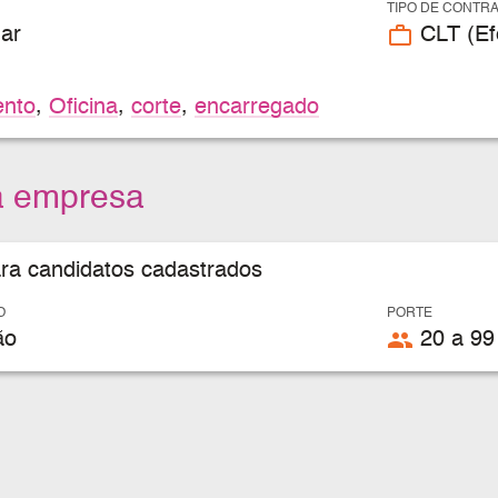
TIPO DE CONTR
work_outline
ar
CLT (Efe
nto
,
Oficina
,
corte
,
encarregado
a empresa
ara candidatos cadastrados
O
PORTE
people
ão
20 a 99 