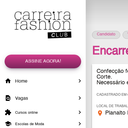
Candidato
Encarr
ASSINE AGORA!
Confecção f
Corte.
Home
Necessário 
CADASTRADO EM 0
Vagas
LOCAL DE TRABA
place
Planalto 
Cursos online
Escolas de Moda