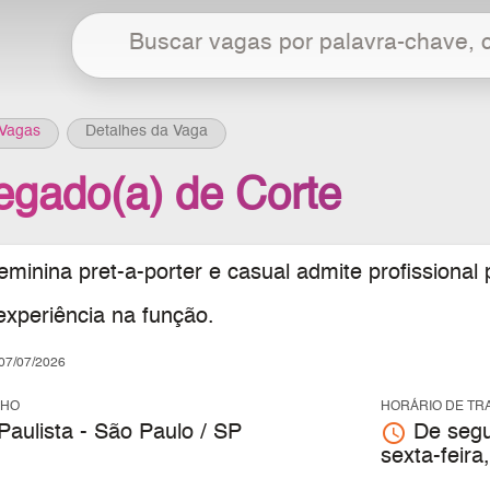
Vagas
Detalhes da Vaga
egado(a) de Corte
eminina pret-a-porter e casual admite profissiona
experiência na função.
7/07/2026
LHO
HORÁRIO DE TR
access_time
Paulista - São Paulo / SP
De segu
sexta-feir