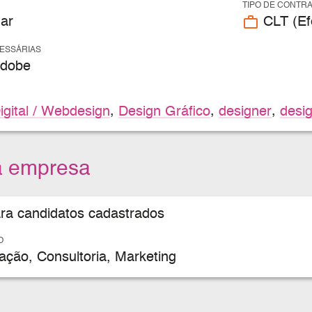
TIPO DE CONTR
work_outline
ar
CLT (Efe
CESSÁRIAS
Adobe
igital / Webdesign
,
Design Gráfico
,
designer
,
desig
a empresa
ara candidatos cadastrados
O
ção, Consultoria, Marketing