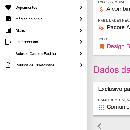
FAIXA SALARIAL
Depoimentos
attach_money
A combin
Médias salariais
HABILIDADES NE
gesture
Pacote 
Dicas
TAGS
Fale conosco
bookmark
Design D
Sobre o Carreira Fashion
Política de Privacidade
Dados d
Exclusivo p
RAMO DE ATUAÇÃ
apps
Comunica
keyboard_arrow_left