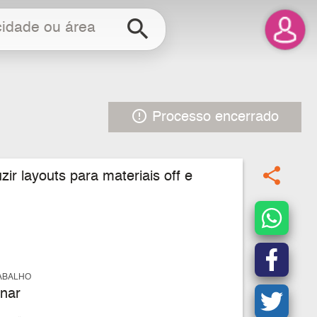
search
error_outline
Processo encerrado
share
r layouts para materiais off e
ABALHO
nar