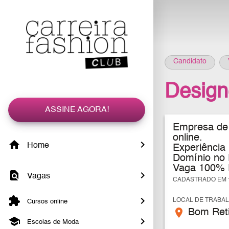
Candidato
Design
ASSINE AGORA!
Empresa de M
online.
Home
Experiência
Domínio no 
Vaga 100% P
Vagas
CADASTRADO EM 1
LOCAL DE TRABA
Cursos online
place
Bom Reti
Escolas de Moda