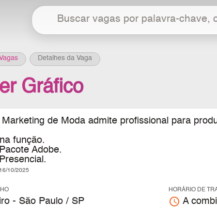
Vagas
Detalhes da Vaga
er Gráfico
arketing de Moda admite profissional para produzi
 na função.
Pacote Adobe.
resencial.
6/10/2025
LHO
HORÁRIO DE TR
access_time
ro - São Paulo / SP
A combi