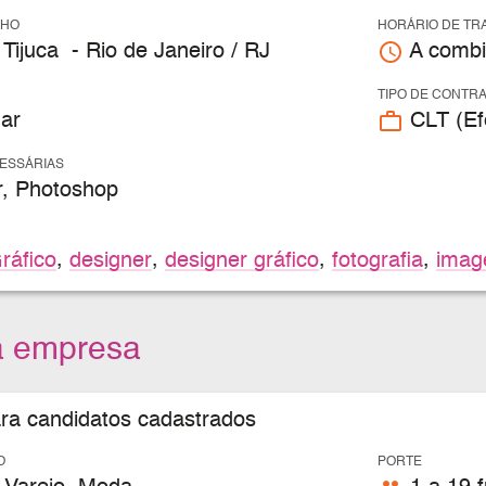
LHO
HORÁRIO DE TR
access_time
Tijuca - Rio de Janeiro / RJ
A combi
TIPO DE CONTR
work_outline
ar
CLT (Efe
CESSÁRIAS
or, Photoshop
ráfico
,
designer
,
designer gráfico
,
fotografia
,
ima
a empresa
ara candidatos cadastrados
O
PORTE