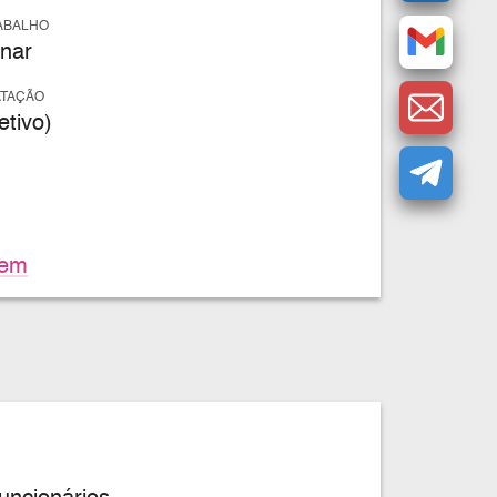
ABALHO
nar
ATAÇÃO
tivo)
gem