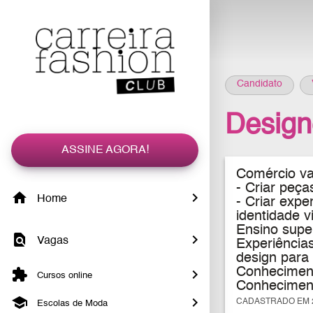
Candidato
Design
ASSINE AGORA!
Comércio var
- C
riar peça
Home
- Criar expe
identidade v
Ensino supe
Vagas
Experiências
design para 
Conheciment
Cursos online
Conheciment
CADASTRADO EM 2
Escolas de Moda