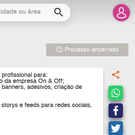
search
error_outline
Processo encerrado
share
 profissional para:
ção da empresa On & Off;
, banners, adesivos, criação de
 storys e feeds para redes sociais,