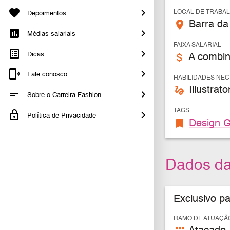
LOCAL DE TRABA
Depoimentos
place
Barra da 
Médias salariais
FAIXA SALARIAL
Dicas
attach_money
A combin
Fale conosco
HABILIDADES NE
gesture
Illustrat
Sobre o Carreira Fashion
TAGS
Política de Privacidade
bookmark
Design G
Dados d
Exclusivo p
RAMO DE ATUAÇÃ