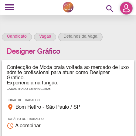
search
Candidato
Vagas
Detalhes da Vaga
Designer Gráfico
Confecção de Moda praia voltada ao mercado de luxo
admite profissional para atuar como
Designer
Gráfico.
Experiência na função.
CADASTRADO EM 04/09/2025
LOCAL DE TRABALHO
place
Bom Retiro - São Paulo / SP
HORÁRIO DE TRABALHO
access_time
A combinar