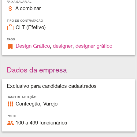
FAIXA SALARIAL
attach_money
A combinar
TIPO DE CONTRATAÇÃO
work_outline
CLT (Efetivo)
TAGS
bookmark
Design Gráfico
,
designer
,
designer gráfico
Dados da empresa
Exclusivo para candidatos cadastrados
RAMO DE ATUAÇÃO
apps
Confecção, Varejo
PORTE
people
100 a 499 funcionários