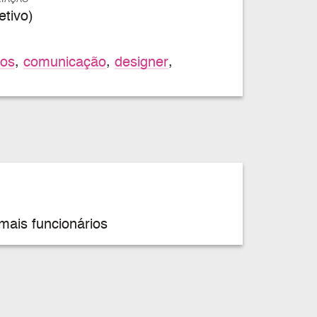
ATAÇÃO
tivo)
dos
,
comunicação
,
designer
,
mais funcionários