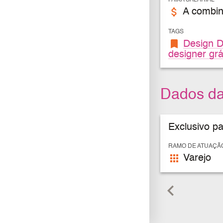
FAIXA SALARIAL
attach_money
A combin
TAGS
bookmark
Design D
designer grá
Dados d
Exclusivo p
RAMO DE ATUAÇÃ
apps
Varejo
keyboard_arrow_left