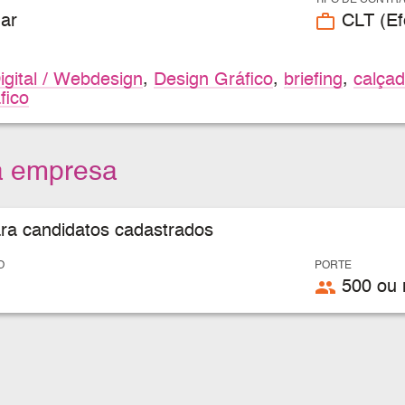
TIPO DE CONTR
work_outline
ar
CLT (Efe
igital / Webdesign
,
Design Gráfico
,
briefing
,
calça
fico
a empresa
ara candidatos cadastrados
O
PORTE
people
500 ou 