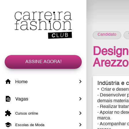
Candidato
Design
Arezzo
ASSINE AGORA!
Home
Indústria e 
-
Criar e desen
- Desenvolver p
Vagas
demais materia
- Realizar trat
- Apoiar no de
Cursos online
marca.
- Acompanhar os
Escolas de Moda