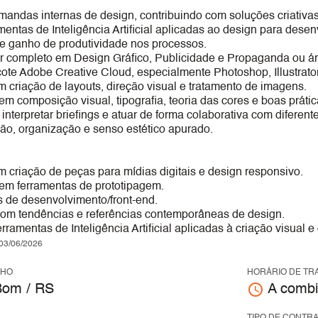
emandas internas de design, contribuindo com soluções criativa
amentas de Inteligência Artificial aplicadas ao design para des
s e ganho de produtividade nos processos.
r completo em Design Gráfico, Publicidade e Propaganda ou áre
ote Adobe Creative Cloud, especialmente Photoshop, Illustrator
 criação de layouts, direção visual e tratamento de imagens.
 composição visual, tipografia, teoria das cores e boas prátic
nterpretar briefings e atuar de forma colaborativa com diferent
o, organização e senso estético apurado.
 criação de peças para mídias digitais e design responsivo.
m ferramentas de prototipagem.
 de desenvolvimento/front-end.
com tendências e referências contemporâneas de design.
rramentas de Inteligência Artificial aplicadas à criação visual e
3/06/2026
LHO
HORÁRIO DE TR
access_time
om / RS
A combi