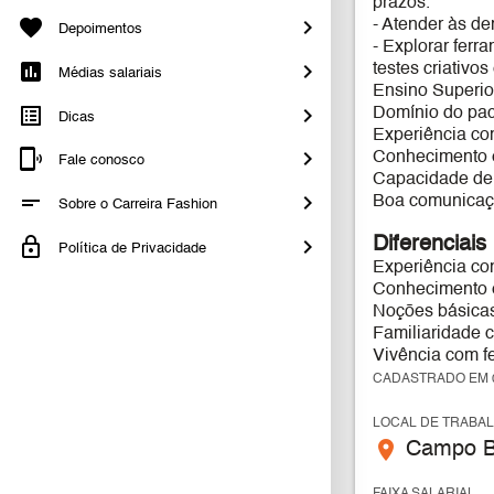
prazos.
- Atender às d
Depoimentos
- Explorar ferr
testes criativo
Médias salariais
Ensino Superio
Domínio do pac
Dicas
Experiência com
Conhecimento em
Fale conosco
Capacidade de i
Boa comunicaçã
Sobre o Carreira Fashion
Diferenciais
Política de Privacidade
Experiência com
Conhecimento e
Noções básicas
Familiaridade 
Vivência com fe
CADASTRADO EM 0
LOCAL DE TRABA
place
Campo B