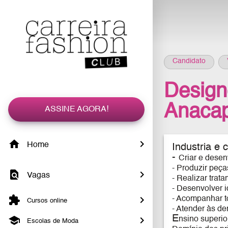
Candidato
Design
Anacap
ASSINE AGORA!
Home
Industria e 
-
Criar e desen
- Produzir peça
Vagas
- Realizar trat
- Desenvolver i
- Acompanhar to
Cursos online
- Atender às de
E
nsino superio
Escolas de Moda