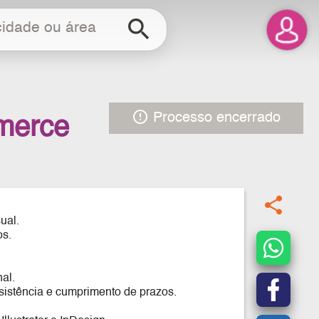
search
error_outline
Processo encerrado
mmerce
share
ual.
os.
al.
sistência e cumprimento de prazos.