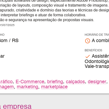
ncipais softwares de design, especialmente Adobe Photoshop, Il
riação de layouts, composição visual e tratamento de imagens.
apurado, criatividade e domínio das teorias e técnicas de desig
nterpretar briefings e atuar de forma colaborativa.
o e segurança na apresentação de propostas visuais.
5/07/2025
LHO
HORÁRIO DE TR
access_time
om / RS
A combi
BENEFÍCIOS
check
ar
Assistên
Odontológic
Vale-trans
ráfico
,
E-Commerce
,
briefing
,
calçados
,
designer
magem
,
marketing
,
marketplace
a empresa