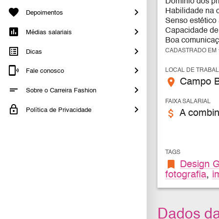
Domínio dos pri
Habilidade na c
Depoimentos
Senso estético 
Capacidade de i
Médias salariais
Boa comunicaçã
CADASTRADO EM 1
Dicas
LOCAL DE TRABA
Fale conosco
place
Campo B
Sobre o Carreira Fashion
FAIXA SALARIAL
Política de Privacidade
attach_money
A combin
TAGS
bookmark
Design G
fotografia
,
i
Dados d