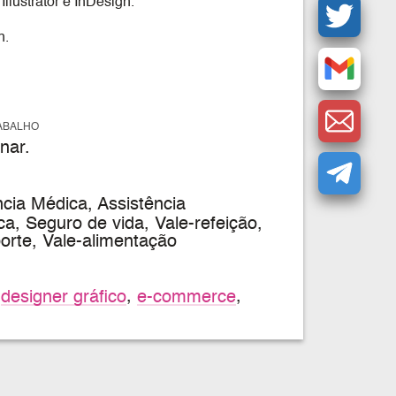
lustrator e InDesign.
n.
ABALHO
nar.
cia Médica, Assistência
a, Seguro de vida, Vale-refeição,
porte, Vale-alimentação
,
designer gráfico
,
e-commerce
,