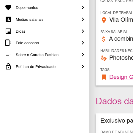
CADASTRADO EM 0
Depoimentos
LOCAL DE TRABA
place
Vila Olím
Médias salariais
Dicas
FAIXA SALARIAL
attach_money
A combin
Fale conosco
HABILIDADES NE
Sobre o Carreira Fashion
gesture
Photoshop
Política de Privacidade
TAGS
bookmark
Design G
Dados d
Exclusivo p
RAMO DE ATUAÇÃ