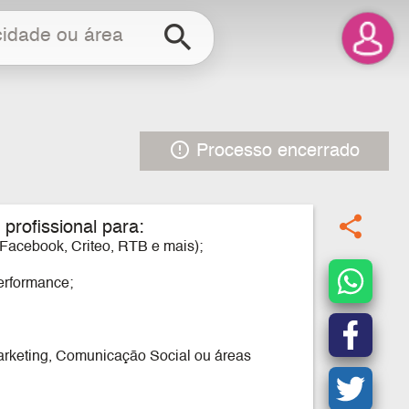
search
error_outline
Processo encerrado
share
profissional para:
 Facebook, Criteo, RTB e mais);
performance;
arketing, Comunicação Social ou áreas