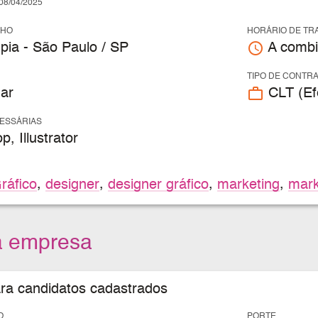
8/04/2025
LHO
HORÁRIO DE TR
access_time
pia - São Paulo / SP
A combi
TIPO DE CONTR
work_outline
ar
CLT (Efe
CESSÁRIAS
, Illustrator
ráfico
,
designer
,
designer gráfico
,
marketing
,
mark
a empresa
ara candidatos cadastrados
O
PORTE