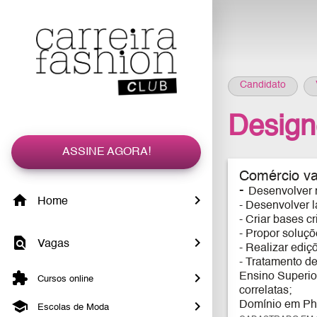
Candidato
Design
ASSINE AGORA!
Comércio var
-
Desenvolver n
Home
- Desenvolver l
- Criar bases c
- Propor soluçõe
Vagas
- Realizar edi
- Tratamento d
Ensino Superio
Cursos online
correlatas;
Domínio em Phot
Escolas de Moda