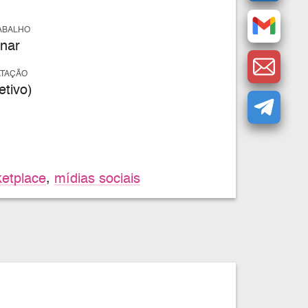
ABALHO
nar
ATAÇÃO
tivo)
etplace
,
mídias sociais