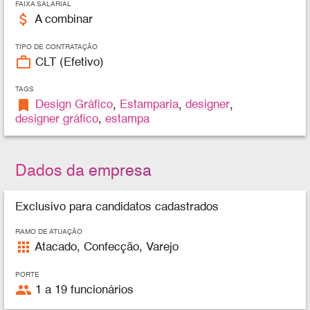
FAIXA SALARIAL
attach_money
A combinar
TIPO DE CONTRATAÇÃO
work_outline
CLT (Efetivo)
TAGS
bookmark
Design Gráfico
,
Estamparia
,
designer
,
designer gráfico
,
estampa
Dados da empresa
Exclusivo para candidatos cadastrados
RAMO DE ATUAÇÃO
apps
Atacado, Confecção, Varejo
PORTE
people
1 a 19 funcionários